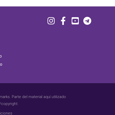
o
ho
rks. Parte del material aquí utilizado
/copyright.
iciones