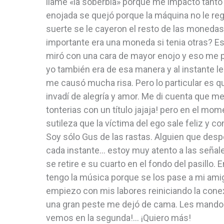
llamé «la soberbia» porque me impactó tanto
enojada se quejó porque la máquina no le reg
suerte se le cayeron el resto de las monedas, 
importante era una moneda si tenia otras? Es
miró con una cara de mayor enojo y eso me 
yo también era de esa manera y al instante le
me causó mucha risa. Pero lo particular es qu
invadí de alegría y amor. Me di cuenta que m
tonterias con un título jajaja! pero en el mo
sutileza que la víctima del ego sale feliz y c
Soy sólo Gus de las rastas. Alguien que des
cada instante… estoy muy atento a las señales
se retire e su cuarto en el fondo del pasill
tengo la música porque se los pase a mi ami
empiezo con mis labores reiniciando la cone
una gran peste me dejó de cama. Les mando u
vemos en la segunda!… ¡Quiero más!