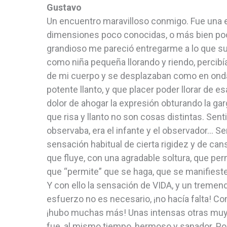
Gustavo
Un encuentro maravilloso conmigo. Fue una e
dimensiones poco conocidas, o más bien po
grandioso me pareció entregarme a lo que s
como niña pequeña llorando y riendo, percib
de mi cuerpo y se desplazaban como en onda
potente llanto, y que placer poder llorar de 
dolor de ahogar la expresión obturando la gar
que risa y llanto no son cosas distintas. Sen
observaba, era el infante y el observador… Se
sensación habitual de cierta rigidez y de ca
que fluye, con una agradable soltura, que pe
que “permite” que se haga, que se manifieste
Y con ello la sensación de VIDA, y un tremend
esfuerzo no es necesario, ¡no hacía falta! 
¡hubo muchas más! Unas intensas otras muy 
fue, al mismo tiempo, hermoso y sanador. Por