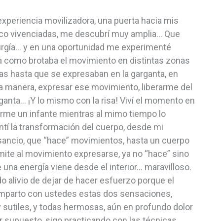
xperiencia movilizadora, una puerta hacia mis
co vivenciadas, me descubrí muy amplia… Que
urgía… y en una oportunidad me experimenté
ía como brotaba el movimiento en distintas zonas
s hasta que se expresaban en la garganta, en
esa manera, expresar ese movimiento, liberarme del
ganta… ¡Y lo mismo con la risa! Viví el momento en
tirme un infante mientras al mimo tiempo lo
ntí la transformación del cuerpo, desde mi
nsancio, que “hace” movimientos, hasta un cuerpo
rmite al movimiento expresarse, ya no “hace” sino
 una energía viene desde el interior… maravilloso.
o alivio de dejar de hacer esfuerzo porque el
Comparto con ustedes estas dos sensaciones,
sutiles, y todas hermosas, aún en profundo dolor
 supuesto, sigo practicando con las técnicas,