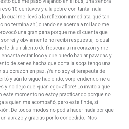
 esto que me paso viajando en el bus, una señora
resó 10 centavos y a la pobre con tanta mala
lo cual me llevó a la reflexión inmediata, qué tan
o no termina ahí, cuando se acerca a mi lado me
provocó una gran pena porque me dí cuenta que
 sonreí y obviamente no recibi respuesta, lo cual
e le di un aliento de frescura a mi corazón y me
e encanta estar loco y que puedo hablar pavadas y
mento de ser es hacha que corta la soga tengo una
on su corazón en paz. ¡Ya no soy el terapeuta de!
pertó y aún lo sigue haciendo, sorprendiendome a
 y no dejo que «juan ego» aflore! Lo invito a que
o. En este momento no estoy practicando porque no
ga a quien me acompañó, pero este finde, si
xión. De todos modos no podía hacer nada por que
n abrazo y gracias por lo concedido. ¡Nos