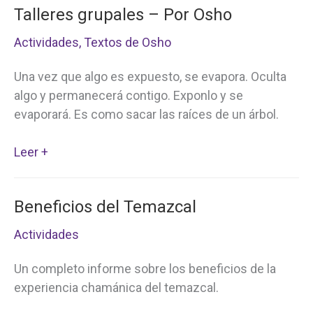
Talleres grupales – Por Osho
corazón
de
Actividades
,
Textos de Osho
toda
búsqueda
Una vez que algo es expuesto, se evapora. Oculta
humana
algo y permanecerá contigo. Exponlo y se
evaporará. Es como sacar las raíces de un árbol.
Talleres
Leer +
grupales
–
Beneficios del Temazcal
Por
Osho
Actividades
Un completo informe sobre los beneficios de la
experiencia chamánica del temazcal.