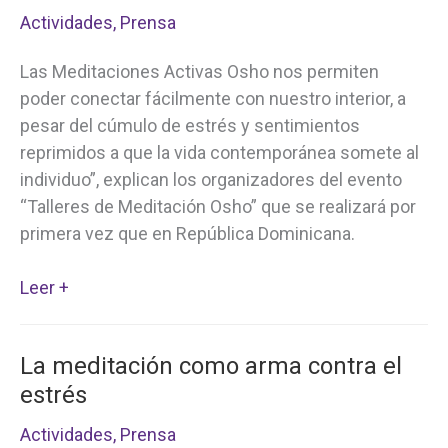
al
Actividades
,
Prensa
Resort
de
Las Meditaciones Activas Osho nos permiten
Meditación
poder conectar fácilmente con nuestro interior, a
Osho
pesar del cúmulo de estrés y sentimientos
Internacional
reprimidos a que la vida contemporánea somete al
individuo”, explican los organizadores del evento
“Talleres de Meditación Osho” que se realizará por
primera vez que en República Dominicana.
Meditaciones
Leer +
Activas
Osho
La meditación como arma contra el
primera
estrés
vez
en
Actividades
,
Prensa