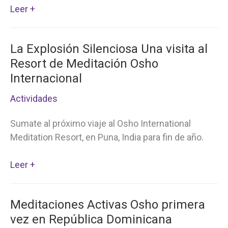
Beneficios
Leer +
del
Temazcal
La Explosión Silenciosa Una visita al
Resort de Meditación Osho
Internacional
Actividades
Sumate al próximo viaje al Osho International
Meditation Resort, en Puna, India para fin de año.
La
Leer +
Explosión
Silenciosa
Meditaciones Activas Osho primera
Una
vez en República Dominicana
visita