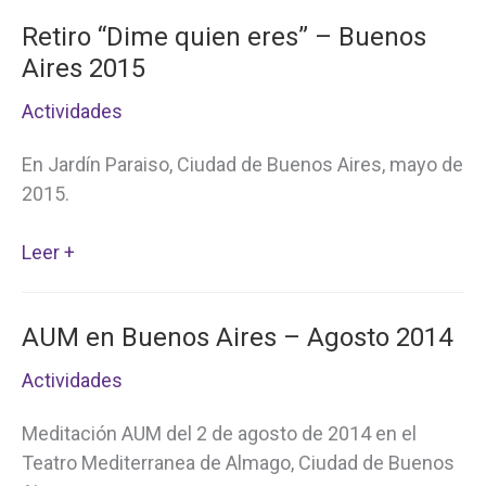
del
Retiro “Dime quien eres” – Buenos
Pasado”
Aires 2015
–
Buenos
Actividades
Aires
2015
En Jardín Paraiso, Ciudad de Buenos Aires, mayo de
2015.
Retiro
Leer +
“Dime
quien
AUM en Buenos Aires – Agosto 2014
eres”
–
Actividades
Buenos
Aires
Meditación AUM del 2 de agosto de 2014 en el
2015
Teatro Mediterranea de Almago, Ciudad de Buenos