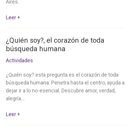
Aires.
AUM
Leer +
en
Buenos
¿Quién soy?, el corazón de toda
Aires
búsqueda humana
–
Agosto
Actividades
2014
¿Quién soy? esta pregunta es el corazón de toda
búsqueda humana. Penetra hasta el centro, ayuda a
dejar ir a lo no-esencial. Descubre amor, verdad,
alegría…
¿Quién
Leer +
soy?,
el