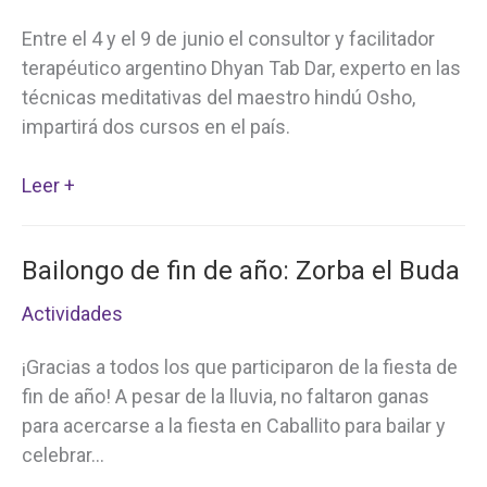
República
Dominicana
Entre el 4 y el 9 de junio el consultor y facilitador
terapéutico argentino Dhyan Tab Dar, experto en las
técnicas meditativas del maestro hindú Osho,
impartirá dos cursos en el país.
La
Leer +
meditación
como
Bailongo de fin de año: Zorba el Buda
arma
contra
Actividades
el
estrés
¡Gracias a todos los que participaron de la fiesta de
fin de año! A pesar de la lluvia, no faltaron ganas
para acercarse a la fiesta en Caballito para bailar y
celebrar…