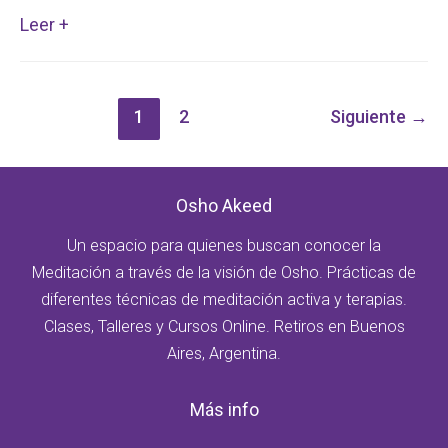
Bailongo
Leer +
de
fin
de
1
2
Siguiente
→
año:
Zorba
el
Osho Akeed
Buda
Un espacio para quienes buscan conocer la
Meditación a través de la visión de Osho. Prácticas de
diferentes técnicas de meditación activa y terapias.
Clases, Talleres y Cursos Online. Retiros en Buenos
Aires, Argentina.
Más info