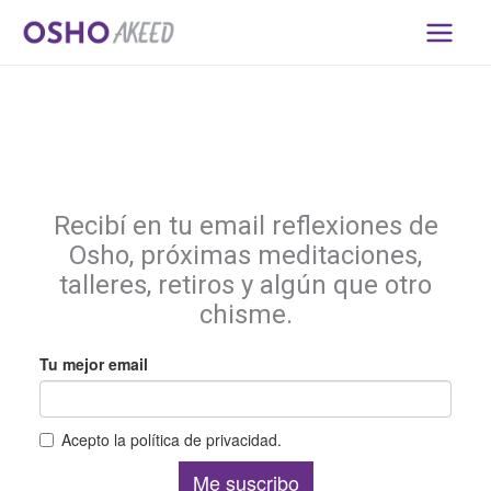
Ir
al
contenido
Suscribite a las novedades
Recibí en tu email reflexiones de
Osho, próximas meditaciones,
talleres, retiros y algún que otro
chisme.