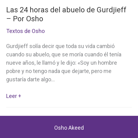
del
Las 24 horas del abuelo de Gurdjieff
"Yo
– Por Osho
Soy"
–
Textos de Osho
Por
Osho
Gurdjieff solía decir que toda su vida cambió
cuando su abuelo, que se moría cuando él tenía
nueve años, le llamó y le dijo: «Soy un hombre
pobre y no tengo nada que dejarte, pero me
gustaría darte algo…
Las
Leer +
24
horas
del
Osho Akeed
abuelo
de