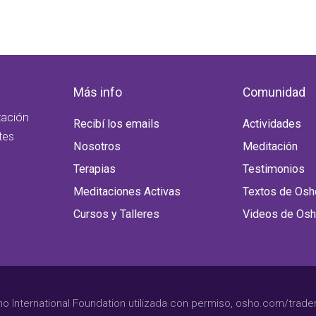
Más info
Comunidad
tación
Recibí los emails
Actividades
tes
Nosotros
Meditación
Terapias
Testimonios
Meditaciones Activas
Textos de Osh
Cursos y Talleres
Videos de Os
International Foundation utilizada con permiso, osho.com/tradema