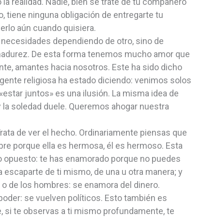
 la realidad. Nadie, bien se trate de tu compañero
, tiene ninguna obligación de entregarte tu
erlo aún cuando quisiera.
s necesidades dependiendo de otro, sino de
 y madurez. De esta forma tenemos mucho amor que
nte, amantes hacia nosotros. Este ha sido dicho
a gente religiosa ha estado diciendo: venimos solos
estar juntos» es una ilusión. La misma idea de
y la soledad duele. Queremos ahogar nuestra
rata de ver el hecho. Ordinariamente piensas que
re porque ella es hermosa, él es hermoso. Esta
 lo opuesto: te has enamorado porque no puedes
 a escaparte de ti mismo, de una u otra manera; y
o de los hombres: se enamora del dinero.
oder: se vuelven políticos. Esto también es
, si te observas a ti mismo profundamente, te