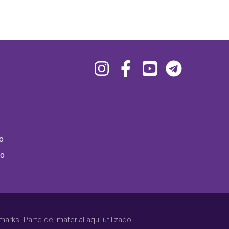
o
ho
rks. Parte del material aquí utilizado